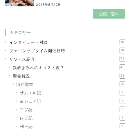
2026年6月22日
投稿一覧へ
カテゴリー
インタビュー・対談
18
フェロシップタイム開催日時
28
リソース紹介
72
異教まみれのキリスト教？
43
聖書解説
22
旧約聖書
20
サムエル記
1
ヨシュア記
1
ヨブ記
3
レビ記
1
列王記
1