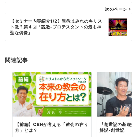
ナ
次のページ
ビ
ゲ
【セミナー内容紹介1/2】異教まみれのキリス
ト教？第４回「説教-プロテスタントの最も神
ー
聖な偶像」
シ
ョ
関連記事
ン
【前編】CBNが考える「教会の在り
『創世記の基礎知
方」とは？
解説-創世記