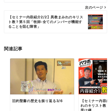
ナ
次のページ
ビ
ゲ
【セミナー内容紹介2/2】異教まみれのキリス
ト教？第５回「牧師-全てのメンバーが機能す
ー
ることを阻む障害」
シ
ョ
関連記事
ン
旧約聖書の歴史を振り返る3/6
【セミナー内容紹
れのキリスト教？
受け継...