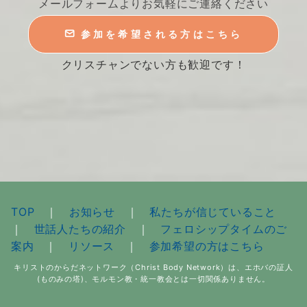
メールフォームよりお気軽にご連絡ください
参加を希望される方はこちら
クリスチャンでない方も歓迎です！
TOP
｜
お知らせ
｜
私たちが信じていること
｜
世話人たちの紹介
｜
フェロシップタイムのご
案内
｜
リソース
｜
参加希望の方はこちら
キリストのからだネットワーク（Christ Body Network）は、エホバの証人
(ものみの塔)、モルモン教・統一教会とは一切関係ありません。