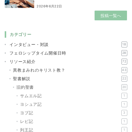
2026年6月22日
投稿一覧へ
カテゴリー
インタビュー・対談
18
フェロシップタイム開催日時
28
リソース紹介
72
異教まみれのキリスト教？
43
聖書解説
22
旧約聖書
20
サムエル記
1
ヨシュア記
1
ヨブ記
3
レビ記
1
列王記
1