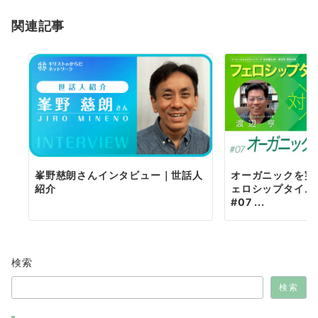
ョ
関連記事
ン
峯野慈朗さんインタビュー｜世話人
オーガニックを実
紹介
ェロシップタイム
#07 ...
検索
検索