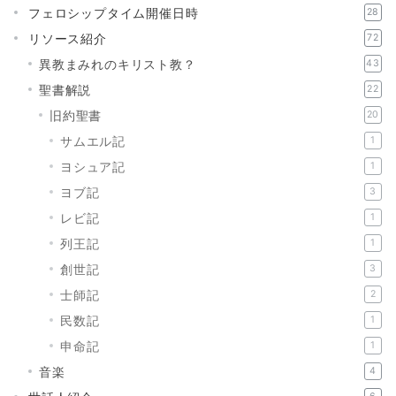
フェロシップタイム開催日時
28
リソース紹介
72
異教まみれのキリスト教？
43
聖書解説
22
旧約聖書
20
サムエル記
1
ヨシュア記
1
ヨブ記
3
レビ記
1
列王記
1
創世記
3
士師記
2
民数記
1
申命記
1
音楽
4