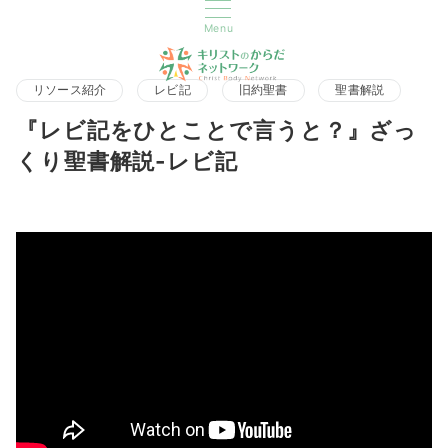
Menu
リソース紹介
レビ記
旧約聖書
聖書解説
『レビ記をひとことで言うと？』ざっ
くり聖書解説-レビ記