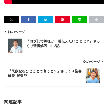
前のページ
投
『ヨブ記で神様が一番伝えたいことは？』ざっ
稿
くり聖書解説-ヨブ記
ナ
次のページ
ビ
ゲ
『民数記をひとことで言うと？』ざっくり聖書
解説-民数記
ー
シ
ョ
関連記事
ン