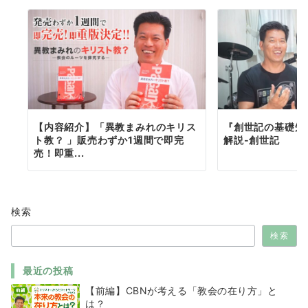
【内容紹介】「異教まみれのキリス
『創世記の基礎知
ト教？ 」販売わずか1週間で即完
解説-創世記
売！即重...
検索
検索
最近の投稿
【前編】CBNが考える「教会の在り方」と
は？