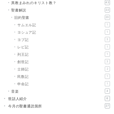
異教まみれのキリスト教？
43
聖書解説
22
旧約聖書
20
サムエル記
1
ヨシュア記
1
ヨブ記
3
レビ記
1
列王記
1
創世記
3
士師記
2
民数記
1
申命記
1
音楽
4
世話人紹介
6
今月の聖書通読箇所
27