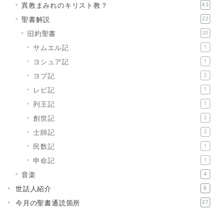
異教まみれのキリスト教？
43
聖書解説
22
旧約聖書
20
サムエル記
1
ヨシュア記
1
ヨブ記
3
レビ記
1
列王記
1
創世記
3
士師記
2
民数記
1
申命記
1
音楽
4
世話人紹介
6
今月の聖書通読箇所
27