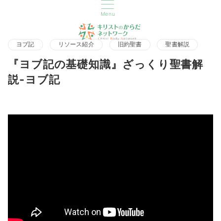
Menu
ヨブ記
リソース紹介
旧約聖書
聖書解説
『ヨブ記の基礎知識』ざっくり聖書解
説-ヨブ記