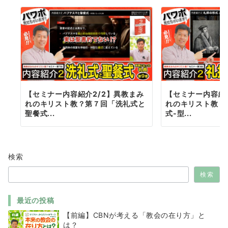
【セミナー内容紹介2/2】異教まみ
【セミナー内容紹
れのキリスト教？第７回「洗礼式と
れのキリスト教？
聖餐式...
式-型...
検索
検索
最近の投稿
【前編】CBNが考える「教会の在り方」と
は？