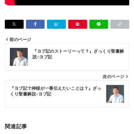
前のページ
投
『ヨブ記のストーリーって？』ざっくり聖書解
稿
説-ヨブ記
ナ
次のページ
ビ
ゲ
『ヨブ記で神様が一番伝えたいことは？』ざっ
くり聖書解説-ヨブ記
ー
シ
ョ
関連記事
ン