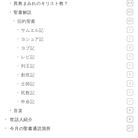
異教まみれのキリスト教？
43
聖書解説
22
旧約聖書
20
サムエル記
1
ヨシュア記
1
ヨブ記
3
レビ記
1
列王記
1
創世記
3
士師記
2
民数記
1
申命記
1
音楽
4
世話人紹介
6
今月の聖書通読箇所
27