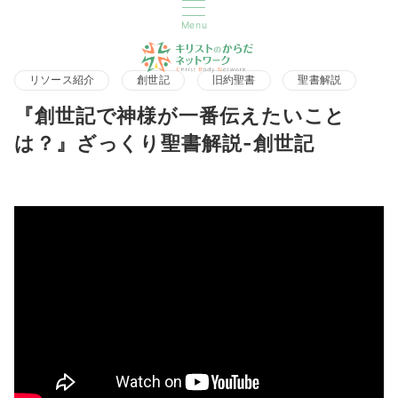
Menu
リソース紹介
創世記
旧約聖書
聖書解説
『創世記で神様が一番伝えたいこと
は？』ざっくり聖書解説-創世記