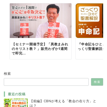
【セミナー開催予定】「異教まみれ
『申命記をひとこ
のキリスト教？ 」販売わずか1週間
っくり聖書解説-
で即完...
検索
検索
最近の投稿
【前編】CBNが考える「教会の在り方」と
は？