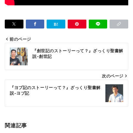
前のページ
投
『創世記のストーリーって？』ざっくり聖書解
稿
説-創世記
ナ
次のページ
ビ
ゲ
『ヨブ記のストーリーって？』ざっくり聖書解
説-ヨブ記
ー
シ
ョ
関連記事
ン