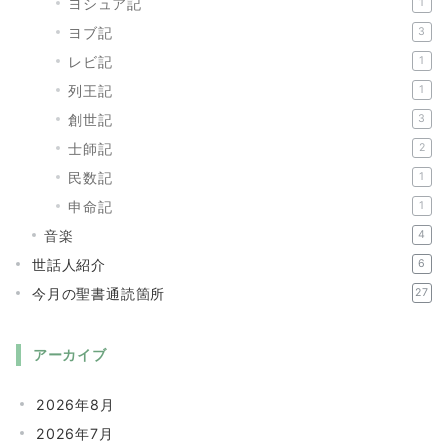
ヨシュア記
1
ヨブ記
3
レビ記
1
列王記
1
創世記
3
士師記
2
民数記
1
申命記
1
音楽
4
世話人紹介
6
今月の聖書通読箇所
27
アーカイブ
2026年8月
2026年7月