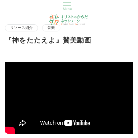
Menu
リソース紹介
音楽
『神をたたえよ』賛美動画