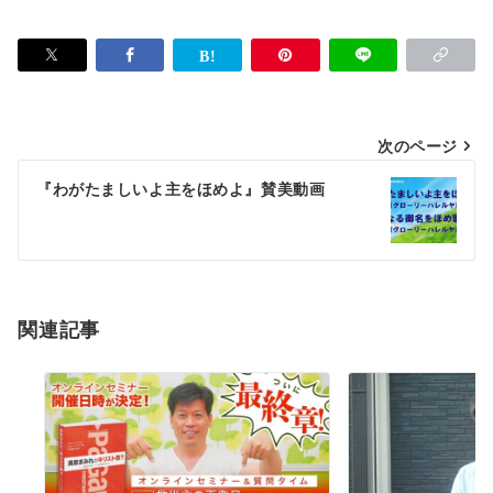
投
次のページ
稿
『わがたましいよ主をほめよ』賛美動画
ナ
ビ
ゲ
ー
関連記事
シ
ョ
ン